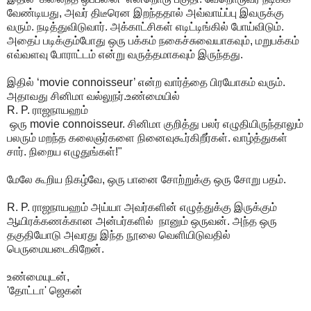
வேண்டியது, அவர் திடீரென இறந்ததால் அவ்வாய்ப்பு இவருக்கு
வரும். நடித்துவிடுவார். அக்காட்சிகள் எடிட்டிங்கில் போய்விடும்.
அதைப் படிக்கும்போது ஒரு பக்கம் நகைச்சுவையாகவும், மறுபக்கம்
எவ்வளவு போராட்டம் என்று வருத்தமாகவும் இருந்தது.
இதில் ‘movie connoisseur’ என்ற வார்த்தை பிரயோகம் வரும்.
அதாவது சினிமா வல்லுநர்.உண்மையில்
R. P. ராஜநாயஹம்
ஒரு movie connoisseur. சினிமா குறித்து பலர் எழுதியிருந்தாலும்
பலரும் மறந்த கலைஞர்களை நினைவுகூர்கிறீர்கள். வாழ்த்துகள்
சார். நிறைய எழுதுங்கள்!"
மேலே கூறிய நிகழ்வே, ஒரு பானை சோற்றுக்கு ஒரு சோறு பதம்.
R. P. ராஜநாயஹம் அய்யா அவர்களின் எழுத்துக்கு இருக்கும்
ஆயிரக்கணக்கான அன்பர்களில் நானும் ஒருவன். அந்த ஒரு
தகுதியோடு அவரது இந்த நூலை வெளியிடுவதில்
பெருமையடைகிறேன்.
உண்மையுடன்,
'தோட்டா' ஜெகன்