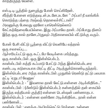
காத்திருந்த வேளை.
எஸ்.டி.டி பூத்தில் நுழைந்து போன் செய்கிறேன்.
கீர்த்தி போனை எடுத்தவுடன்,உடனே,உடனே " அப்பா! நீ வாங்கிக்
கொடுத்த பந்தை அஷ்வத் தொலைச்சிட்டான்!"
அவனுக்கு பேசுவது ஹலோ யாரென்றெல்லாம்
கேட்கத்தேவையேயில்லை. இது அப்பாவே தான். அப்போது தினம்
இந்த ஒரு கால் தானே,அதுவும் அதிகாலையில் வீட்டுக்கு வரும்.
போன் பேசி விட்டு பூத்தை விட்டு வெளியே வந்தால்
ஒரு சலசலப்பு....
ஆச்சரியப்பட்டு ஒரு கூட்டமே வேடிக்கை பார்த்தது.
ஒரு கான்ஸ்டபிள். ஒரு இன்ஸ்பெக்டர்.
கான்ஸ்டபிள் கத்தி கூப்பாடு போட்டு அந்த இன்ஸ்பெக்டரை
கண்டபடி கடுமையாக மிரட்டி திட்டி அடித்துக்கொண்டிருந்தார்.
இன்ஸ்பெக்டரை அந்த கான்ஸ்டபிள் முதுகில் ரெண்டு தட்டு பலமாக
தட்டி 'ஏறுடா! வேனுல'
இன்ஸ்பெக்டர் - " இவனால தான் லேட்டு.என்னை அடிக்கிறீங்க.."
கான்ஸ்டபிள் : (மீண்டும் இன்ஸ்பெக்டர் கன்னத்தில் தன் கையில்
இருந்த லத்தியால் குத்தி) என்னை டென்ஷன் பண்ணாதடா.
இன்ஸ்பெக்டர் : என்னை ஏண்ணே அடிக்கிறீங்க.. நான் என்ன
பண்ணேன்...
கான்ஸ்டபிள் : எனக்கு ஆயிரத்தெட்டு பிரச்னை. உன்னை