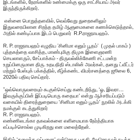
இடங்களில், நேரங்களில் உண்மைக்கு ஒரு சாட்சியாய் அவர்
இருந்திருக்கிறார்.
என்னை பொறுத்தளவில், வெவ்வேறு துறைகளிலும்
இதுவரையிலான சிறந்த தமிழ் ஆளுமைகளை கணக்கெடுத்தால்,
அதில் கண்டிப்பாக இடம் பெறுவார் R.P.ராஜநாயஹம்.
R. P. ராஜநாயஹம் எழுதிய 'சினிமா எனும் பூதம்' ( முதல் பாகம் )
புத்தகத்தை வாசித்த, மாண்புமிகு திமுக இளைஞரணி
செயலாளரும், சேப்பாக்கம் - திருவல்லிக்கேணி சட்டமன்ற
உறுப்பினருமான திரு. உதயநிதி ஸ்டாலின் அவர்கள், தனது ட்வீட்டர்
மற்றும் பேஸ்புக் பக்கத்தில், கீழ்க்கண்ட விமர்சனத்தை ஜூலை 6,
2020ல் பதிவு செய்தார்.
"ஒவ்வொருவரையும் கூகுள்செய்து கண்டறிந்து, ‘ஓ, இவரா…
இவருக்குப்பின் இப்படியொரு கதையா’ என்று ஆச்சரியப்படும்
வகையில் திரைத்துறையை ‘சினிமா எனும் பூதம்’ நூலில் அடக்கி
நமக்குள் கடத்துகிறார்
R. P. ராஜநாயஹம்.
எண்ணிலடங்கா தகவல்களை எளிமையாக நேர்த்தியாக
எப்படிச்சொல்ல முடிகிறது என மலைத்தேன்.
இதில் ‘கலைந்த ஒப்பனை’ என்றொரு பகுதி. வேறொருவர் நடிக்க