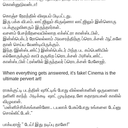
கொன்னுடுவன்டா!
கொஞ்ச நேரத்தில் விஷயம் பிடிபட்டது.
இரு பக்க வி.எம். லாட்ஜிலும் கிருஷ்ணா லாட்ஜிலும் இன்னொரு
படக்குழுவினரும் இருந்தார்கள்.
வசனம் பேசத்தேவையில்லாத எக்ஸ்ட்ரா கான்ஸ்டபிள்,
இன்ஸ்பெக்டர் ரோலெல்லாம் அவசரத்திற்கு ப்ரொடக்சன் ஆட்களே
தான் செய்ய வேண்டியிருக்கும்.
இந்த (இன்ஸ்டண்ட்) இன்ஸ்பெக்டர் அந்த பட கம்பெனியில்
எல்லோருக்கும் காபி தருகிற ப்ரொடக்சன் அசிஸ்டண்ட்.
கான்ஸ்டபிள் ட்ரஸ்ஸில் இருந்தவர் ப்ரொடக்சன் மேனேஜர்.
When everything gets answered, it's fake! Cinema is the
ultimate pervert art!
ராசுக்குட்டி படத்தின் ஷூட்டிங் போது வில்லன்களின் ஒருவனான
நளினி காந்த் அடிக்கடி ஷாட் முடிந்தவுடனே கதாநாயகன் காலில்
விழுவான்.
"மன்னிச்சிக்கங்கண்ணே.. டயலாக் பேசும்போது உங்களை டேய்னு
சொல்லிட்டேன்."
பாக்யராஜ் " டேய்! இது நடிப்பு தானே!"