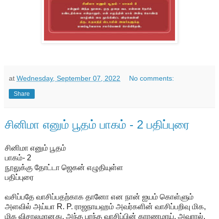
at
Wednesday, September 07, 2022
No comments:
Share
சினிமா எனும் பூதம் பாகம் - 2 பதிப்புரை
சினிமா எனும் பூதம்
பாகம்- 2
நூலுக்கு தோட்டா ஜெகன் எழுதியுள்ள
பதிப்புரை
வசிப்பதே வாசிப்பதற்காக தானோ என நான் ஐயம் கொள்ளும்
அளவில் அய்யா R. P. ராஜநாயஹம் அவர்களின் வாசிப்பறிவு மிக,
மிக விசாலமானது. அந்த பரந்த வாசிப்பின் காரணமாய், அவரால்,