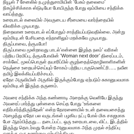
நியூஸ் 7 சேனலில் ந.முத்துசாமியின் ’பேசும் தலைமை’
நிகழ்ச்சிக்காக ஸ்டுடியோ போயிருந்த போது ஷம்மியை சந்திக்க
வாய்த்தது.
உரையாடல் கலையில் அவருடைய சீர்மையை வார்த்தையில்
விவரிக்க முடியாது.
நிறைவான உரையாடல் எப்போதும் சாத்தியப்படுவதில்லை. அன்று
ஷம்மியுடன் பேசியதை எந்நாளிலும் மறக்கவே முடியாது.
திருப்பாவை, த்ரூஃபோ!
திருப்பாவை மூன்றாவது பாடல்’என்னை இழந்த நலம்’ வரிகள்
பற்றிய பிரமிப்பு, த்ரூஃபோவின் ’Woman next door’ திரைப்படம்,
சாக்லேட் மூலப்பொருள் தயாரிப்பில் குழந்தைத்தொழிலாளிகளின்
நெஞ்சை உறையச்செய்யும் சோகம் பற்றிய டாகுமெண்ட்ரி….. நவீன
தமிழ் இலக்கியப்பரிச்சயம்.
ஏதோ அருவியின் அருகில் இருக்கும்போது ஏற்படும் சுகானுபவமாக
ஷம்மியுடன் இருந்த தருணம்.
அவரை சந்திக்க அந்த கண்ணாடி அறைக்கு வெளியே இருந்து
அவரைப் பார்த்து புன்னகை செய்த போது ‘உங்களை
எதிர்பார்த்திருந்தேன்’ என்ற தோரணையில் உடன் தலையசைத்து
அழைத்து ஏதோ பல வருடங்கள் பழகிய நட்பு போல் மிக சகஜமாக
பேச ஆரம்பித்தது… தடைப்பட்ட ஒரு உரையாடலை, விட்ட இடத்தில்
இருந்து தொடர்வது போன்ற அனுபவமாக அந்த முதல் சந்திப்பு
எனக்கு ஒரு உணர்வை ஏற்படுத்தியது.