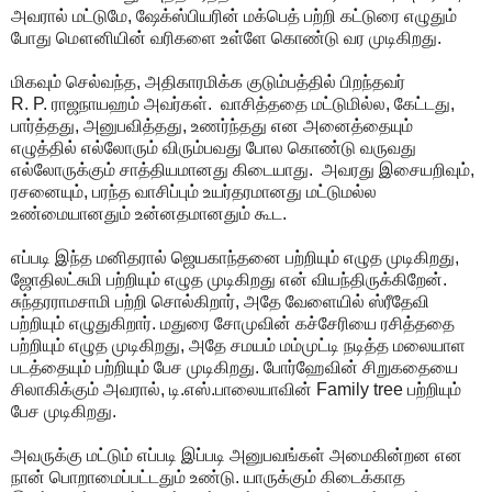
அவரால் மட்டுமே, ஷேக்ஸ்பியரின் மக்பெத் பற்றி கட்டுரை எழுதும்
போது மௌனியின் வரிகளை உள்ளே கொண்டு வர முடிகிறது.
மிகவும் செல்வந்த, அதிகாரமிக்க குடும்பத்தில் பிறந்தவர்
R. P. ராஜநாயஹம் அவர்கள். வாசித்ததை மட்டுமில்ல, கேட்டது,
பார்த்தது, அனுபவித்தது, உணர்ந்தது என அனைத்தையும்
எழுத்தில் எல்லோரும் விரும்பவது போல கொண்டு வருவது
எல்லோருக்கும் சாத்தியமானது கிடையாது. அவரது இசையறிவும்,
ரசனையும், பரந்த வாசிப்பும் உயர்தரமானது மட்டுமல்ல
உண்மையானதும் உன்னதமானதும் கூட.
எப்படி இந்த மனிதரால் ஜெயகாந்தனை பற்றியும் எழுத முடிகிறது,
ஜோதிலட்சுமி பற்றியும் எழுத முடிகிறது என் வியந்திருக்கிறேன்.
சுந்தரராமசாமி பற்றி சொல்கிறார், அதே வேளையில் ஸ்ரீதேவி
பற்றியும் எழுதுகிறார். மதுரை சோமுவின் கச்சேரியை ரசித்ததை
பற்றியும் எழுத முடிகிறது, அதே சமயம் மம்முட்டி நடித்த மலையாள
படத்தையும் பற்றியும் பேச முடிகிறது. போர்ஹேவின் சிறுகதையை
சிலாகிக்கும் அவரால், டி.எஸ்.பாலையாவின் Family tree பற்றியும்
பேச முடிகிறது.
அவருக்கு மட்டும் எப்படி இப்படி அனுபவங்கள் அமைகின்றன என
நான் பொறாமைப்பட்டதும் உண்டு. யாருக்கும் கிடைக்காத